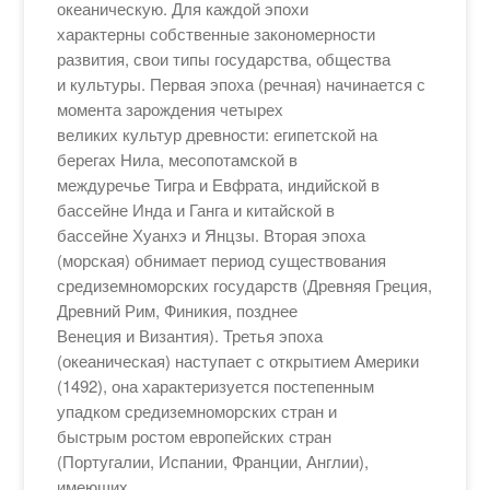
океаническую. Для каждой эпохи
характерны собственные закономерности
развития, свои типы государства, общества
и культуры. Первая эпоха (речная) начинается с
момента зарождения четырех
великих культур древности: египетской на
берегах Нила, месопотамской в
междуречье Тигра и Евфрата, индийской в
бассейне Инда и Ганга и китайской в
бассейне Хуанхэ и Янцзы. Вторая эпоха
(морская) обнимает период существования
средиземноморских государств (Древняя Греция,
Древний Рим, Финикия, позднее
Венеция и Византия). Третья эпоха
(океаническая) наступает с открытием Америки
(1492), она характеризуется постепенным
упадком средиземноморских стран и
быстрым ростом европейских стран
(Португалии, Испании, Франции, Англии),
имеющих