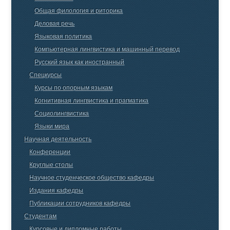
Общая филология и риторика
Деловая речь
Языковая политика
Компьютерная лингвистика и машинный перевод
Русский язык как иностранный
Спецкурсы
Курсы по опорным языкам
Когнитивная лингвистика и прагматика
Социолингвистика
Языки мира
Научная деятельность
Конференции
Круглые столы
Научное студенческое общество кафедры
Издания кафедры
Публикации сотрудников кафедры
Студентам
Курсовые и дипломные работы