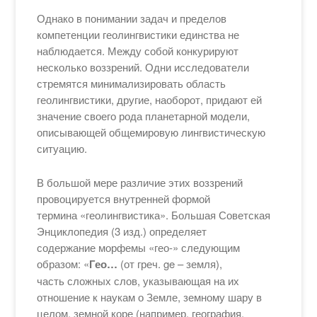
Однако в понимании задач и пределов
компетенции геолингвистики единства не
наблюдается. Между собой конкурируют
несколько воззрений. Одни исследователи
стремятся минимализировать область
геолингвистики, другие, наоборот, придают ей
значение своего рода планетарной модели,
описывающей общемировую лингвистическую
ситуацию.
В большой мере различие этих воззрений
провоцируется внутренней формой
термина «геолингвистика». Большая Советская
Энциклопедия (3 изд.) определяет
содержание морфемы «гео-» следующим
образом: «
Гео…
(от греч. ge – земля),
часть сложных слов, указывающая на их
отношение к наукам о Земле, земному шару в
целом, земной коре (например, география,