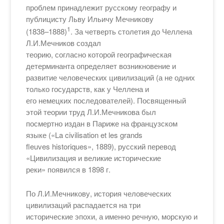
проблем принадлежит русскому географу и
публицисту Льву Ильичу Мечникову
1
(1838–1888)
. За четверть столетия до Челлена
Л.И.Мечников создал
теорию, согласно которой географическая
детерминанта определяет возникновение и
развитие человеческих цивилизаций (а не одних
только государств, как у Челлена и
его немецких последователей). Посвященный
этой теории труд Л.И.Мечникова был
посмертно издан в Париже на французском
языке («La civilisation et les grands
fleuves historiques», 1889), русский перевод
«Цивилизация и великие исторические
реки» появился в 1898 г.
По Л.И.Мечникову, история человеческих
цивилизаций распадается на три
исторические эпохи, а именно речную, морскую и