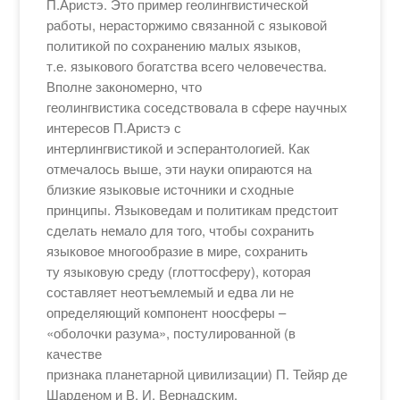
П.Аристэ. Это пример геолингвистической
работы, нерасторжимо связанной с языковой
политикой по сохранению малых языков,
т.е. языкового богатства всего человечества.
Вполне закономерно, что
геолингвистика соседствовала в сфере научных
интересов П.Аристэ с
интерлингвистикой и эсперантологией. Как
отмечалось выше, эти науки опираются на
близкие языковые источники и сходные
принципы. Языковедам и политикам предстоит
сделать немало для того, чтобы сохранить
языковое многообразие в мире, сохранить
ту языковую среду (глоттосферу), которая
составляет неотъемлемый и едва ли не
определяющий компонент ноосферы –
«оболочки разума», постулированной (в
качестве
признака планетарной цивилизации) П. Тейяр де
Шарденом и В. И. Вернадским.