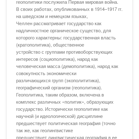
геополитики послужила Первая мировая война.
В своих работах, опубликованных в 1914–1917 гг.
на шведском и немецком языках,
Челлен рассматривает государство как
надличностное органическое существо, для
которого характерны: государственная власть
(кратополитика), общественное
устройство с группами противоборствующих
интересов (социополитика), народ как
человеческая масса (демополитика), народ как
совокупность экономически
различающихся групп (экополититика),
географический организм (геополитика).
Геополитика, таким образом, включена в
комплекс различных «политик», образующих
государство. Исторически геополитике как
научной (и идеологической) дисциплине
предшествует политическая география (точно
так же, как геолингвистике
предшествует лингвистическая география в ее