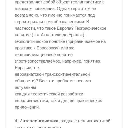
представляет собой объект геолингвистики в
широком понимании. Однако при этом не
всегда ясно, что именно понимается под
территориальными обозначениями. В
частности, что такое Европа? Географическое
понятие («от Атлантики до Урала»),
геополитическое понятие (приравниваемое на
практике к Евросоюзу) или же
геоцивилизационное понятие
(противопоставляемое, например, понятию
Евразии, т.е.
евроазиатской трансконтинентальной
общности)? Все эти проблемы весьма
актуальны
как для теоретической разработки
евролингвистики, так и для ее практических
приложений.
4.
Интерлингвистика
сходна с геолингвистикой
тем, что на протяжении