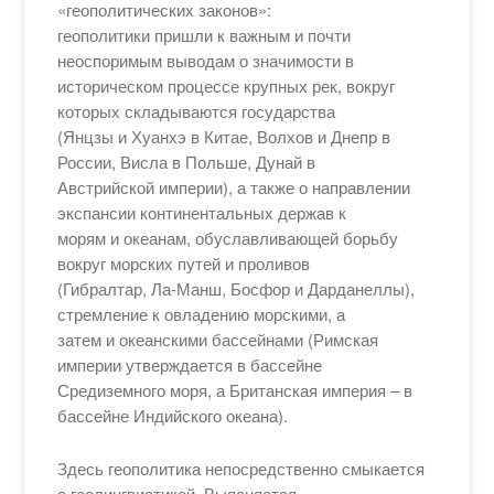
«геополитических законов»:
геополитики пришли к важным и почти
неоспоримым выводам о значимости в
историческом процессе крупных рек, вокруг
которых складываются государства
(Янцзы и Хуанхэ в Китае, Волхов и Днепр в
России, Висла в Польше, Дунай в
Австрийской империи), а также о направлении
экспансии континентальных держав к
морям и океанам, обуславливающей борьбу
вокруг морских путей и проливов
(Гибралтар, Ла-Манш, Босфор и Дарданеллы),
стремление к овладению морскими, а
затем и океанскими бассейнами (Римская
империи утверждается в бассейне
Средиземного моря, а Британская империя – в
бассейне Индийского океана).
Здесь геополитика непосредственно смыкается
с геолингвистикой. Выясняется