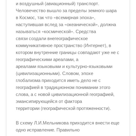
и воздушный (авиационный) транспорт.
Человечество вышло за пределы земного шара
в Космос, так что «всемирная эпоха»,
наступившая вслед за «океанической», должна
называться «космической». Средства
связи создали внегеографическое
коммуникативное пространство (Интернет), в
котором внутренние границы совпадают уже не с
географическими ареалами, а
ареалами языковыми и культурно-языковыми
(цивилизационными). Словом, эпохе
глобализма приходится иметь дело не с
географией в традиционном понимании этого
слова, а с новой цивилизационной географией,
эмансипирующейся от фактора
территории (географической протяженности).
В схему Л.И.Мельникова приходится внести еще
одно исправление. Правильно