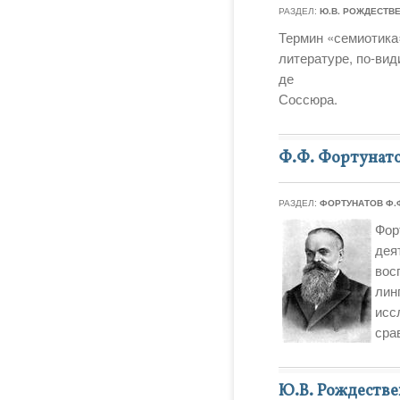
РАЗДЕЛ:
Ю.В. РОЖДЕСТВ
Термин «семиотика
литературе, по-вид
де
Соссюра.
Ф.Ф. Фортунат
РАЗДЕЛ:
ФОРТУНАТОВ Ф.
Фор
дея
вос
лин
исс
сра
Ю.В. Рождеств