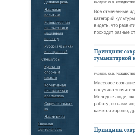
Деловая речь
РАЗДЕЛ:
Ю.В. РОЖДЕСТВ
Языковая
Все отмеченные ид
политика
категорий культур
Компьютерная
видеть, что развит
лингвистика и
проходит разные с
машинный
перевод
Русский язык как
Принципы совр
иностранный
гуманитарной 
Спецкурсы
Курсы по
опорным
РАЗДЕЛ:
Ю.В. РОЖДЕСТВ
языкам
Массовое сознание
Когнитивная
получила значитель
лингвистика и
прагматика
Молодые люди, око
работу, но сами ищ
Социолингвисти
ка
кажется хорошо, др
Языки мира
Научная
деятельность
Принципы совр