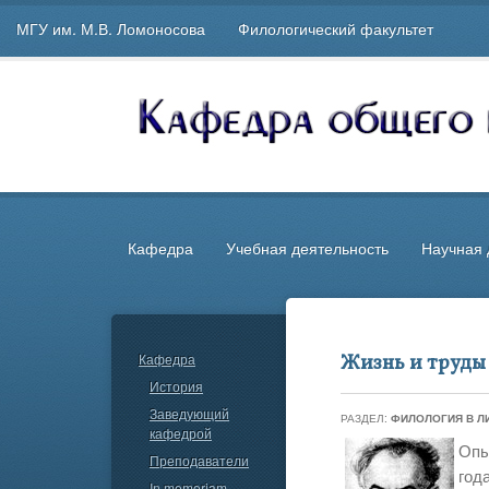
МГУ им. М.В. Ломоносова
Филологический факультет
Кафедра
Учебная деятельность
Научная 
Кафедра
Жизнь и труды
История
Заведующий
РАЗДЕЛ:
ФИЛОЛОГИЯ В Л
кафедрой
Опы
Преподаватели
год
In memoriam