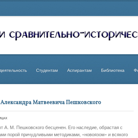
деятельность
Студентам
Аспирантам
Библиотека
Ф
 Александра Матвеевича Пешковского
ИЦАХ
т А. М. Пешковского бесценен. Его наследие, обрастая с
ами порой причудливыми методиками, «новоязом» и всякого