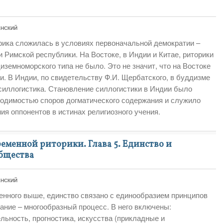
ЕНСКИЙ
рика сложилась в условиях первоначальной демократии –
и Римской республики. На Востоке, в Индии и Китае, риторики
иземноморского типа не было. Это не значит, что на Востоке
и. В Индии, по свидетельству Ф.И. Щербатского, в буддизме
силлогистика. Становление силлогистики в Индии было
одимостью споров догматического содержания и служило
я оппонентов в истинах религиозного учения.
менной риторики. Глава 5. Единство и
бщества
ЕНСКИЙ
женного выше, единство связано с единообразием принципов
ание – многообразный процесс. В него включены:
льность, прогностика, искусства (прикладные и