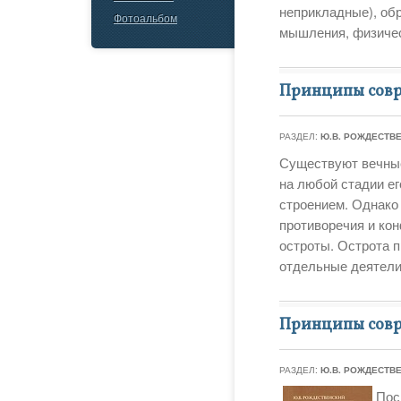
неприкладные), обр
Фотоальбом
мышления, физичес
Принципы совр
РАЗДЕЛ:
Ю.В. РОЖДЕСТВ
Существуют вечные
на любой стадии ег
строением. Однако 
противоречия и ко
остроты. Острота п
отдельные деятели
Принципы сов
РАЗДЕЛ:
Ю.В. РОЖДЕСТВ
Пос