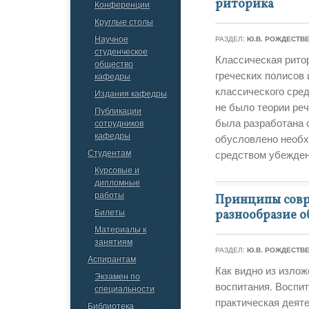
риторика
Конференции
Круглые столы
Научное
РАЗДЕЛ:
Ю.В. РОЖДЕСТВ
студенческое
Классическая рито
общество
греческих полисов 
кафедры
классического сред
Издания кафедры
не было теории реч
Публикации
была разработана 
сотрудников
кафедры
обусловлено необх
Студентам
средством убеждени
Курсовые и
дипломные
работы
Принципы совре
Билеты
разнообразие о
Материалы к
занятиям
РАЗДЕЛ:
Ю.В. РОЖДЕСТВ
Аспирантам
Как видно из изло
Экзамен по
воспитания. Воспит
специальности
практическая деяте
Библиотека