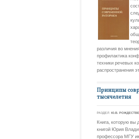
сос
сле
кул
хар
общ
тео
различия во мнения
профилактика конф
техники речевых к
распространения э
Принципы совре
тысячелетия
РАЗДЕЛ:
Ю.В. РОЖДЕСТВ
Книга, которую вы 
книгой Юрия Владим
профессора МГУ им