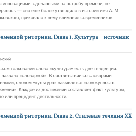
а инновациями, сделанными на потребу времени, не
ерялось — оно еще более утвердило в истории имя А. М.
ковского, приковало к нему внимание современников.
менной риторики. Глава 1. Культура – источник
ЕНСКИЙ
ском толковании слова «культура» есть две тенденции.
 названа «словарной». В соответствии со словарями,
анными, словом «культура» называется «совокупность
ижений». Каждое из достижений составляет факт культуры,
о или прецедент деятельности.
менной риторики. Глава 2. Стилевые течения XX