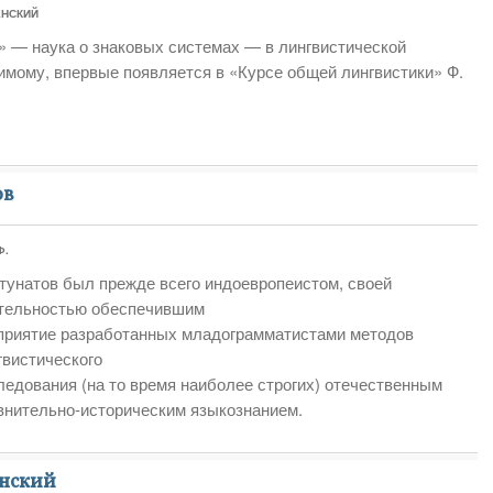
ЕНСКИЙ
» — наука о знаковых системах — в лингвистической
имому, впервые появляется в «Курсе общей лингвистики» Ф.
ов
Ф.
тунатов был прежде всего индоевропеистом, своей
тельностью обеспечившим
приятие разработанных младограмматистами методов
гвистического
ледования (на то время наиболее строгих) отечественным
внительно-историческим языкознанием.
енский