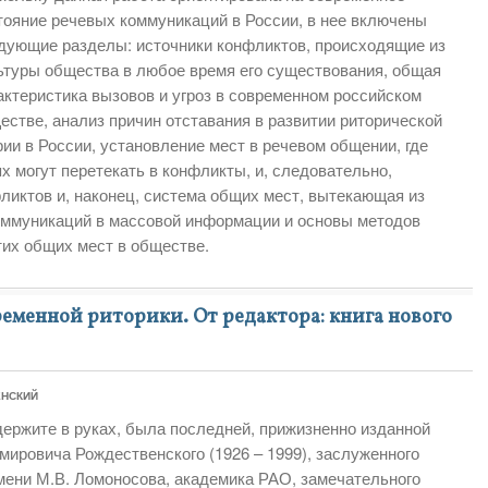
тояние речевых коммуникаций в России, в нее включены
дующие разделы: источники конфликтов, происходящие из
ьтуры общества в любое время его существования, общая
актеристика вызовов и угроз в современном российском
естве, анализ причин отставания в развитии риторической
рии в России, установление мест в речевом общении, где
х могут перетекать в конфликты, и, следовательно,
ликтов и, наконец, система общих мест, вытекающая из
оммуникаций в массовой информации и основы методов
тих общих мест в обществе.
менной риторики. От редактора: книга нового
ЕНСКИЙ
держите в руках, была последней, прижизненно изданной
ировича Рождественского (1926 – 1999), заслуженного
ени М.В. Ломоносова, академика РАО, замечательного