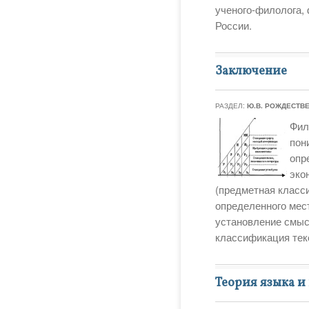
ученого-филолога,
России.
Заключение
РАЗДЕЛ:
Ю.В. РОЖДЕСТВ
Фил
пон
опр
эко
(предметная класси
определенного мест
установление смыс
классификация текс
Теория языка и