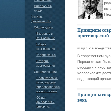
род
Филология в
пот
лицах
Пеш
Учебная
деятельность
Общие курсы
Принципы совре
Введение в
противоречий
языкознание
Общее
языкознание
РАЗДЕЛ:
Ю.В. РОЖДЕСТВ
Теория языка
В современном рус
История
Первая может быть
языкознания
русскими и иностр
Специализации
человеческих дост
Сравнительно-
содержащий правил
историческое
индоевропейско
е языкознание
Принципы совре
Общая
века
филология и
риторика