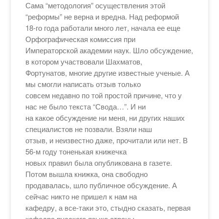
Сама “методология” осуществления этой
“реформы” не верна и вредна. Над реформой
18-го года работали много лет, начала ее еще
Орфографическая комиссия при
Императорской академии наук. Шло обсуждение,
в котором участвовали Шахматов,
Фортунатов, многие другие известные ученые. А
мы смогли написать отзыв только
совсем недавно по той простой причине, что у
нас не было текста “Свода…”. И ни
на какое обсуждение ни меня, ни других наших
специалистов не позвали. Взяли наш
отзыв, и неизвестно даже, прочитали или нет. В
56-м году тоненькая книжечка
новых правил была опубликована в газете.
Потом вышла книжка, она свободно
продавалась, шло публичное обсуждение. А
сейчас никто не пришел к нам на
кафедру, а все-таки это, стыдно сказать, первая
кафедра русского языка страны