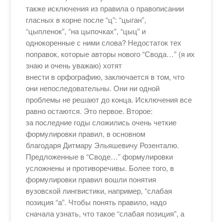
также исключения из правила о правописании
гласных в корне после “ц”: “цыган”,
“цыпленок”, “на цыпочках”, “цыц” и
однокоренные с ними слова? Недостаток тех
поправок, которые авторы нового “Свода…” (я их
знаю и очень уважаю) хотят
внести в орфографию, заключается в том, что
они непоследовательны. Они ни одной
проблемы не решают до конца. Исключения все
равно остаются. Это первое. Второе:
за последние годы сложились очень четкие
формулировки правил, в основном
благодаря Дитмару Эльяшевичу Розенталю.
Предложенные в “Своде…” формулировки
усложнены и противоречивы. Более того, в
формулировки правил вошли понятия
вузовской лингвистики, например, “слабая
позиция “а”. Чтобы понять правило, надо
сначала узнать, что такое “слабая позиция”, а