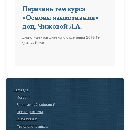
Перечень тем курса
«Основы языкознания»
доц. Чижовой Л.А.
для студентов дневного отделения 2018-19
учебный год
Кафедра
История
Заведующий кафедрой
Преподаватели
In memoriam
Филология в лицах