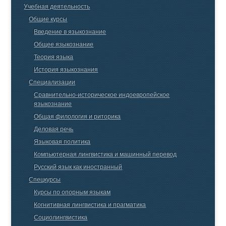
Учебная деятельность
Общие курсы
Введение в языкознание
Общее языкознание
Теория языка
История языкознания
Специализации
Сравнительно-историческое индоевропейское
языкознание
Общая филология и риторика
Деловая речь
Языковая политика
Компьютерная лингвистика и машинный перевод
Русский язык как иностранный
Спецкурсы
Курсы по опорным языкам
Когнитивная лингвистика и прагматика
Социолингвистика