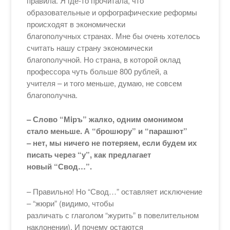
правила. Я где-то прочитала, что
образовательные и орфографические реформы
происходят в экономически
благополучных странах. Мне бы очень хотелось
считать нашу страну экономически
благополучной. Но страна, в которой оклад
профессора чуть больше 800 рублей, а
учителя – и того меньше, думаю, не совсем
благополучна.
– Слово “Мiръ” жалко, одним омонимом
стало меньше. А “брошюру” и “парашют”
– нет, мы ничего не потеряем, если будем их
писать через “у”, как предлагает
новый “Свод…”.
– Правильно! Но “Свод…” оставляет исключение
– “жюри” (видимо, чтобы
различать с глаголом “журить” в повелительном
наклонении). И почему остаются