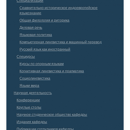
Специализации
Сравнительно-историческое индоевропейское
языкознание
Общая филология и риторика
Деловая речь
Языковая политика
Компьютерная лингвистика и машинный перевод
Русский язык как иностранный
Спецкурсы
Курсы по опорным языкам
Когнитивная лингвистика и прагматика
Социолингвистика
Языки мира
Научная деятельность
Конференции
Круглые столы
Научное студенческое общество кафедры
Издания кафедры
Публикации сотрудников кафедры