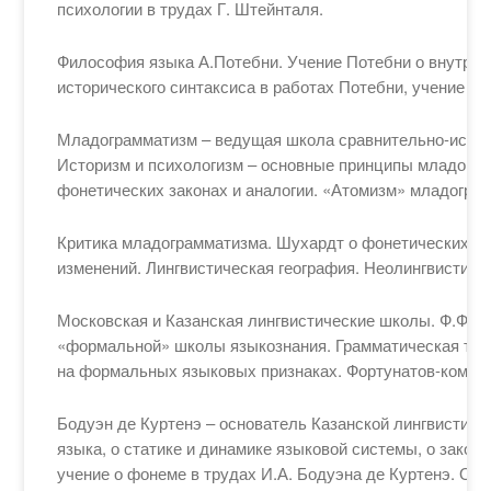
психологии в трудах Г. Штейнталя.
Философия языка А.Потебни. Учение Потебни о внутрен
исторического синтаксиса в работах Потебни, учение о 
Младограмматизм – ведущая школа сравнительно-истори
Историзм и психологизм – основные принципы младогра
фонетических законах и аналогии. «Атомизм» младогра
Критика младограмматизма. Шухардт о фонетических за
изменений. Лингвистическая география. Неолингвистика
Московская и Казанская лингвистические школы. Ф.Ф.Фо
«формальной» школы языкознания. Грамматическая тео
на формальных языковых признаках. Фортунатов-компар
Бодуэн де Куртенэ – основатель Казанской лингвистиче
языка, о статике и динамике языковой системы, о зако
учение о фонеме в трудах И.А. Бодуэна де Куртенэ. Ос