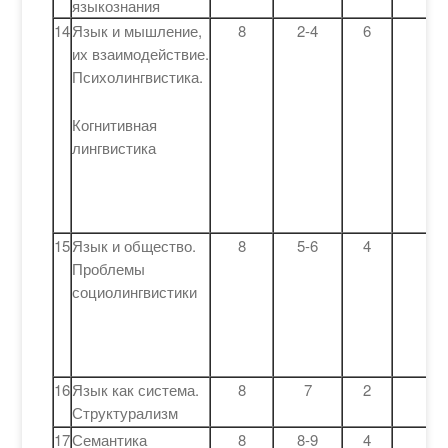
языкознания
14
Язык и мышление,
8
2-4
6
их взаимодействие.
Психолингвистика.
Когнитивная
лингвистика
15
Язык и общество.
8
5-6
4
Проблемы
социолингвистики
16
Язык как система.
8
7
2
Структурализм
17
Семантика
8
8-9
4