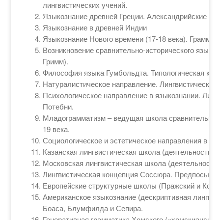
лингвистических учений.
Языкознание древней Греции. Александрийские гра
Языкознание в древней Индии
Языкознание Нового времени (17-18 века). Граммат
Возникновение сравнительно-исторического языкозн
Гримм).
Философия языка Гумбольдта. Типологическая кла
Натуралистическое направление. Лингвистическая
Психологическое направление в языкознании. Линг
Потебни.
Младограмматизм – ведущая школа сравнительно-и
19 века.
Социологическое и эстетическое направления в лин
Казанская лингвистическая школа (деятельность Бо
Московская лингвистическая школа (деятельность 
Лингвистическая концепция Соссюра. Предпосылки
Европейские структурные школы (Пражский и Копен
Американское языкознание (дескриптивная лингвис
Боаса, Блумфилда и Сепира.
Генеративная грамматика Хомского («хомскианская