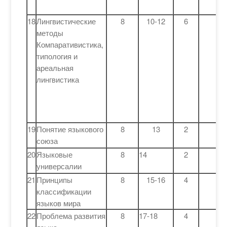
18
Лингвистические
8
10-12
6
методы
Компаративистика,
типология и
ареальная
лингвистика
19
Понятие языкового
8
13
2
союза
20
Языковые
8
14
2
универсалии
21
Принципы
8
15-16
4
классификации
языков мира
22
Проблема развития
8
17-18
4