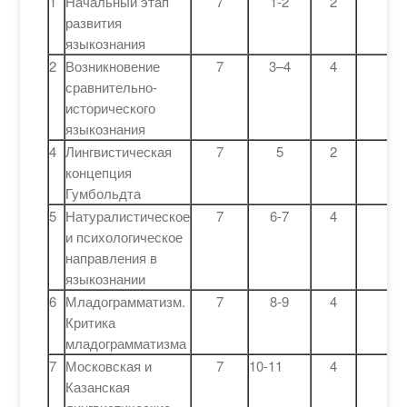
1
Начальный этап
7
1-2
2
развития
языкознания
2
Возникновение
7
3–4
4
сравнительно-
исторического
языкознания
4
Лингвистическая
7
5
2
концепция
Гумбольдта
5
Натуралистическое
7
6-7
4
и психологическое
направления в
языкознании
6
Младограмматизм.
7
8-9
4
Критика
младограмматизма
7
Московская и
7
10-11
4
Казанская