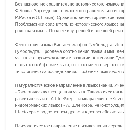
Возникновение сравнительно-исторического языкознани
Ф.Боппа. Зарождение германского сравнительно-историч
Р.Раска и Я. Грима). Сравнительно-историческое языкоз
Проблематика сравнительно-исторического языкознания
родства языков. Понятие внутренней и внешней реконст
Философия языка Вильгельма фон Гумбольдта. Историк
Гумбольдта. Проблема соотношения языка и мышления.
языка, его происхождении и развитии. Антиномии Гумб
о внутренней форме языка, о строении и совершенстве 
типологических исследований. Проблемы языковой типо
Натуралистическое направление в языкознании. Учение
«Биологическая» концепция языка. Типологическая клас
развитии языков. А.Шлейхер – компаративист. «Компен
индогерманских языков» А. Шлейхера. Реконструкция и
Шлейхера о родословном древе индоевропейских языко
Психологическое направление в языкознании середины X