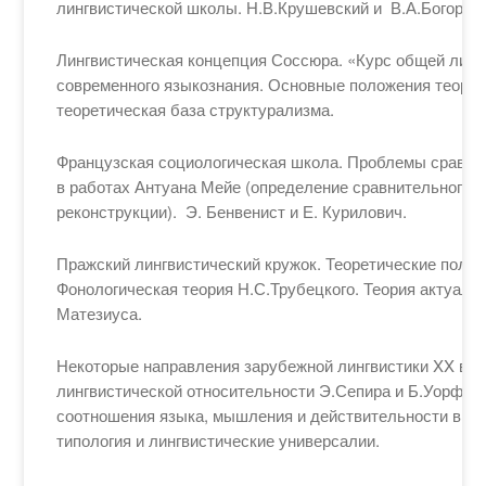
лингвистической школы. Н.В.Крушевский и В.А.Богород
Лингвистическая концепция Соссюра. «Курс общей лингв
современного языкознания. Основные положения теории
теоретическая база структурализма.
Французская социологическая школа. Проблемы сравни
в работах Антуана Мейе (определение сравнительного м
реконструкции). Э. Бенвенист и Е. Курилович.
Пражский лингвистический кружок. Теоретические поло
Фонологическая теория Н.С.Трубецкого. Теория актуаль
Матезиуса.
Некоторые направления зарубежной лингвистики XX века
лингвистической относительности Э.Сепира и Б.Уорфа)
соотношения языка, мышления и действительности в тр
типология и лингвистические универсалии.