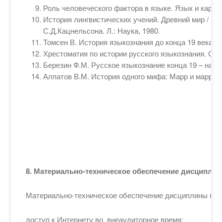
Роль человеческого фактора в языке. Язык и картин
История лингвистических учений. Древний мир / По
С.Д.Кацнельсона. Л.: Наука, 1980.
Томсен В. История языкознания до конца 19 века. М
Хрестоматия по истории русского языкознания. Сост
Березин Ф.М. Русское языкознание конца 19 – начал
Алпатов В.М. История одного мифа: Марр и марризм.
8. Материально-
техническое
обеспечение дисципли
Материально-техническое обеспечение дисциплины
пре
доступ к Интернету во внеаудиторное время;