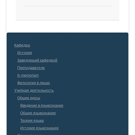
Кафедра
История
Заведующий кафедрой
Преподаватели
In memoriam
Филология в лицах
Учебная деятельность
Общие курсы
Введение в языкознание
Общее языкознание
Теория языка
История языкознания