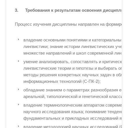
3.
Требования к результатам освоения дисциплин
Процесс изучения дисциплины направлен на формиров
владение основными понятиями и категориальным 
лингвистики; знание истории лингвистических учени
множестве направлений и школ современной лингвис
умение анализировать, сопоставлять и критически 
лингвистические теории и гипотезы и выбирать опт
методы решения конкретных научных задач в облас
информационных технологий (С-ПК-2);
обладание знанием о параметрах разнообразия есте
ареальной, типологической и генетической классифи
владение терминологическим аппаратом современно
научного исследования языка; понимание тенденци
фундаментальных и прикладных исследований язык
владение методологией научных исследований (С-О