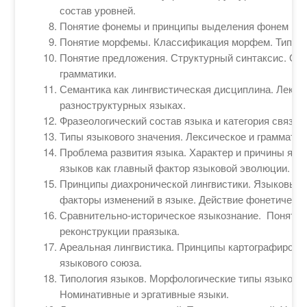
состав уровней.
Понятие фонемы и принципы выделения фонем в р
Понятие морфемы. Классификация морфем. Типы м
Понятие предложения. Структурный синтаксис. Ос
грамматики.
Семантика как лингвистическая дисциплина. Лекси
разноструктурных языках.
Фразеологический состав языка и категория связан
Типы языкового значения. Лексическое и грамматич
Проблема развития языка. Характер и причины яз
языков как главный фактор языковой эволюции.
Принципы диахронической лингвистики. Языковые 
факторы изменений в языке. Действие фонетическог
Сравнительно-историческое языкознание. Понятие
реконструкции праязыка.
Ареальная лингвистика. Принципы картографирова
языкового союза.
Типология языков. Морфологические типы языков. С
Номинативные и эргативные языки.