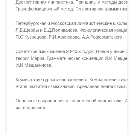
Дескриптивная лингвистика. Принципы и методы дескри
Трансформационный метод. Генеративная грамматика Н
Петербургская и Московская лингвистические школы. Л
Л.В.Щербы и Е.Д.Поливанова. Фонологическая концепци
П.С.Кузнецова, Р.И.Аванесова, А.А.Реформатского
Советское языкознание 20-40-х годов. Новое учение о 
теория Марра. Грамматическая концепция И.И.Мещанино
И.И.Мещанинова.
Кризис структурного направления. Компаративистика и
этапе развития языкознания. Ареальная лингвистика.
Основные направления в современной лингвистике. Ант
исследований.