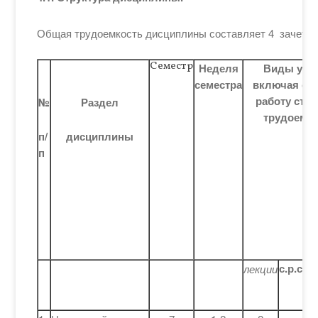
Общая трудоемкость дисциплины составляет 4 зачетн
Семестр
Неделя
Виды уче
семестра
включая са
работу студе
№
Раздел
трудоемко
п/
дисциплины
п
с.р.с.
лекции
се
п
з