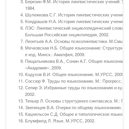
Березин Ф.М. История лингвистических учений: Уче
1984.
Шулежкова С.Г. История лингвистических учений: У
Кондрашов Н.А. История лингвистических учений. М
ЛЭС: Лингвистический энциклопедический словарь /
Большая Российская энциклопедия, 2002.
Леонтьев А.А. Основы психолингвистики. М.Смысл,
Мечковская Н.Б. Общее языкознание: Структурная 
е изд. Минск.: Амалфея, 2009.
Пищальникова В.А., Сонин А.Г. Общее языкознание
«Академия», 2009.
Кодухов В.И. Общее языкознание. М.УРСС, 2009.
Соссюр Ф. Труды по языкознанию. М.: Прогресс, 19
Сепир Э. Избранные труды по языкознанию и культур
2002.
Теньер Л. Основы структурного синтаксиса. М.: Про
Звегинцев В.А. Очерки по общему языкознанию. М.
Кацнельсон С.Д. Общее и типологическое языкозна
Блумфилд Л. Язык. М.УРСС, 2002.