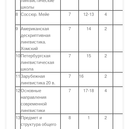
лингвистические
школы
8
Соссюр. Мейе
7
12-13
4
9
Американская
7
14
2
дескриптивная
лингвистика.
Хомский
10
Петербургская
7
15
2
лингвистическая
школа
11
Зарубежная
7
16
2
лингвистика 20 в.
12
Основные
7
17-18
4
направления
современной
лингвистики
13
Предмет и
8
1
2
структура общего