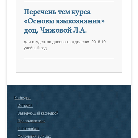
Перечень тем курса
«Основы языкознания»
доц. Чижовой Л.А.
для студентов дневного отделения 2018-19
учебный год
Кафедра
История
Заведующий кафедрой
Преподаватели
In memoriam
Филология в лицах