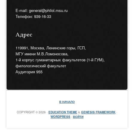
E-mail: general@philol.msu.ru
Телефон: 939-16-33
Адрес
119991, Москва, Ленинские горы, ГСП,
МГУ имени М.В.Ломоносова,
1-й корпус гуманитарных факультетов (1-й ГУМ),
филологический факультет
Аудитория 955
В НАЧАЛО
COPYRIGHT © 2026 ·
EDUCATION THEME
&
GENESIS FRAMEWORK
·
WORDPRESS
·
ВОЙТИ