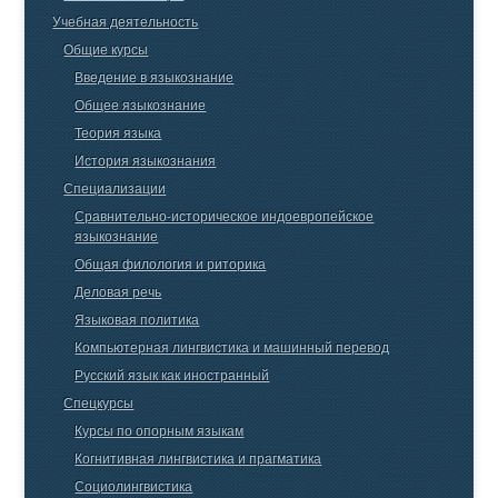
Учебная деятельность
Общие курсы
Введение в языкознание
Общее языкознание
Теория языка
История языкознания
Специализации
Сравнительно-историческое индоевропейское
языкознание
Общая филология и риторика
Деловая речь
Языковая политика
Компьютерная лингвистика и машинный перевод
Русский язык как иностранный
Спецкурсы
Курсы по опорным языкам
Когнитивная лингвистика и прагматика
Социолингвистика