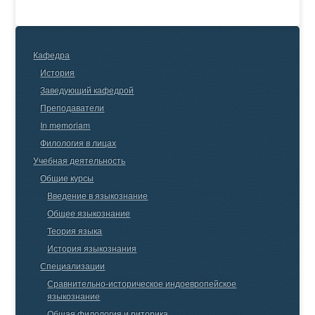
Кафедра
История
Заведующий кафедрой
Преподаватели
In memoriam
Филология в лицах
Учебная деятельность
Общие курсы
Введение в языкознание
Общее языкознание
Теория языка
История языкознания
Специализации
Сравнительно-историческое индоевропейское
языкознание
Общая филология и риторика