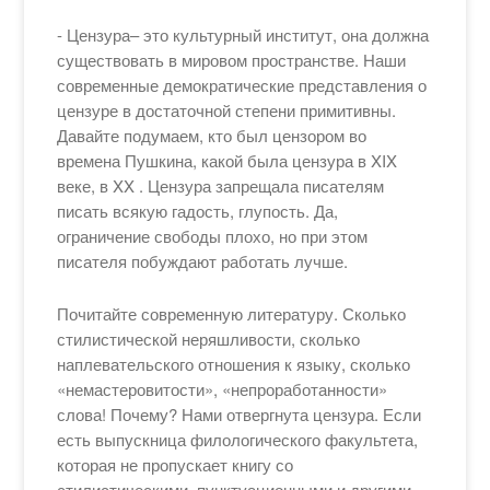
- Цензура– это культурный институт, она должна
существовать в мировом пространстве. Наши
современные демократические представления о
цензуре в достаточной степени примитивны.
Давайте подумаем, кто был цензором во
времена Пушкина, какой была цензура в XIX
веке, в XX . Цензура запрещала писателям
писать всякую гадость, глупость. Да,
ограничение свободы плохо, но при этом
писателя побуждают работать лучше.
Почитайте современную литературу. Сколько
стилистической неряшливости, сколько
наплевательского отношения к языку, сколько
«немастеровитости», «непроработанности»
слова! Почему? Нами отвергнута цензура. Если
есть выпускница филологического факультета,
которая не пропускает книгу со
стилистическими, пунктуационными и другими