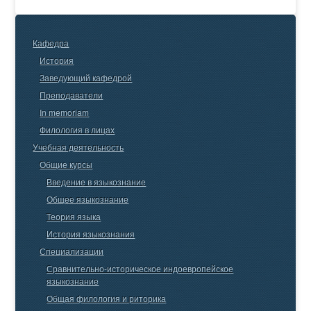
Кафедра
История
Заведующий кафедрой
Преподаватели
In memoriam
Филология в лицах
Учебная деятельность
Общие курсы
Введение в языкознание
Общее языкознание
Теория языка
История языкознания
Специализации
Сравнительно-историческое индоевропейское
языкознание
Общая филология и риторика