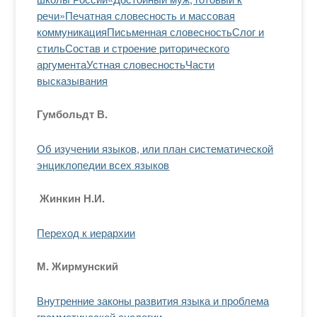
речи»
Печатная словесность и массовая
коммуникация
Письменная словесность
Слог и
стиль
Состав и строение риторического
аргумента
Устная словесность
Части
высказывания
Гумбольдт В.
Об изучении языков, или план систематической
энциклопедии всех языков
Жинкин Н.И.
Переход к иерархии
М. Жирмунский
Внутренние законы развития языка и проблема
грамматической аналогии