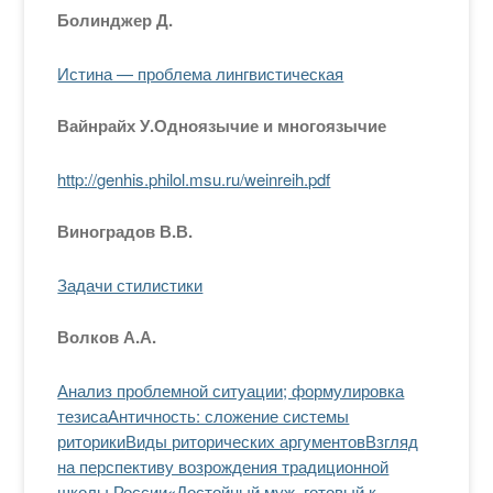
Болинджер Д.
Истина — проблема лингвистическая
Вайнрайх У.Одноязычие и многоязычие
http://genhis.philol.msu.ru/weinreih.pdf
Виноградов В.В.
Задачи стилистики
Волков А.А.
Анализ проблемной ситуации; формулировка
тезиса
Античность: сложение системы
риторики
Виды риторических аргументов
Взгляд
на перспективу возрождения традиционной
школы России
«Достойный муж, готовый к