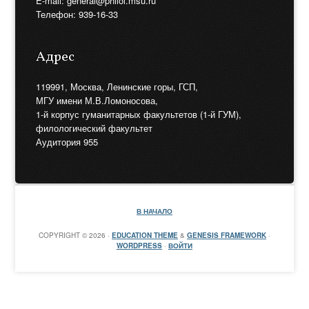
E-mail: general@philol.msu.ru
Телефон: 939-16-33
Адрес
119991, Москва, Ленинские горы, ГСП,
МГУ имени М.В.Ломоносова,
1-й корпус гуманитарных факультетов (1-й ГУМ),
филологический факультет
Аудитория 955
В НАЧАЛО
COPYRIGHT © 2026 ·
EDUCATION THEME
&
GENESIS FRAMEWORK
·
WORDPRESS
·
ВОЙТИ