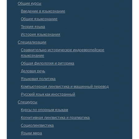
Общие курсы
Введение в языкознание
Общее языкознание
Теория языка
История языкознания
Специализации
Сравнительно-историческое индоевропейское
языкознание
Общая филология и риторика
Деловая речь
Языковая политика
Компьютерная лингвистика и машинный перевод
Русский язык как иностранный
Спецкурсы
Курсы по опорным языкам
Когнитивная лингвистика и прагматика
Социолингвистика
Языки мира